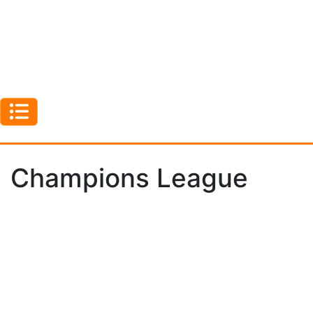
Champions League